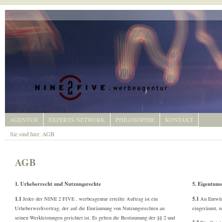
AGENTUR
EXPERTS NETWORK
PHILOSOPHIE
KONTAKT
Sie sind hier:
AGB
AGB
1. Urheberrecht und Nutzungsrechte
5. Eigentums
1.1
5.1
Jeder der NINE 2 FIVE . werbeagentur erteilte Auftrag ist ein
An Entwür
Urheberwerkvertrag, der auf die Einräumung von Nutzungsrechten an
eingeräumt, n
seinen Werkleistungen gerichtet ist. Es gelten die Bestimmung der §§ 2 und