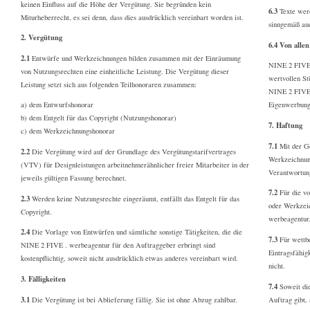
keinen Einfluss auf die Höhe der Vergütung. Sie begründen kein
6.3
Texte werd
Miturheberrecht, es sei denn, dass dies ausdrücklich vereinbart worden ist.
sinngemäß auc
2. Vergütung
6.4 Von alle
2.1
Entwürfe und Werkzeichnungen bilden zusammen mit der Einräumung
NINE 2 FIVE 
von Nutzungsrechten eine einheitliche Leistung. Die Vergütung dieser
wertvollen St
Leistung setzt sich aus folgenden Teilhonoraren zusammen:
NINE 2 FIVE.
a) dem Entwurfshonorar
Eigenwerbung
b) dem Entgelt für das Copyright (Nutzungshonorar)
7. Haftung
c) dem Werkzeichnungshonorar
7.1
Mit der G
2.2
Die Vergütung wird auf der Grundlage des Vergütungstarifvertrages
Werkzeichnun
(VTV) für Designleistungen arbeitnehmerähnlicher freier Mitarbeiter in der
Verantwortung
jeweils gültigen Fassung berechnet.
7.2
Für die vo
2.3
Werden keine Nutzungsrechte eingeräumt, entfällt das Entgelt für das
oder Werkzei
Copyright.
werbeagentur
2.4
Die Vorlage von Entwürfen und sämtliche sonstige Tätigkeiten, die die
7.3
Für wettbe
NINE 2 FIVE . werbeagentur für den Auftraggeber erbringt sind
Eintragsfähig
kostenpflichtig, soweit nicht ausdrücklich etwas anderes vereinbart wird.
nicht.
3. Fälligkeiten
7.4
Soweit di
3.1
Die Vergütung ist bei Ablieferung fällig. Sie ist ohne Abzug zahlbar.
Auftrag gibt,