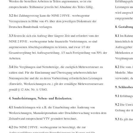
Werden die bestellten Arbeiten in Teilen angenommen, so ist ein
Erfüllungsgeh
entsprechendes Teilhonorar jeweils bei Abnahme des Teiles fällig.
Leistungen un
wird ausgesch
3.2
Bei Zahlungsverzug kann die NINE 2 FIVE . werbeagentur
entgegenstehe
Verzugszinsen in Höhe von 4% über dem jeweiligen Diskontsatz der
8. Gestaltun
Deutschen Bundesbank verlangen.
3.3
8.1
Erstreckt sich ein Auftrag über längere Zeit und erfordert vom der
Im Rahmen 
NINE 2 FIVE . werbeagentur hohe finanzielle Vorleistungen, so sind
hinsichtlich 
angemessenen Abschlagszahlungen zu leisten, und zwar 1/3 der
Auftraggeber 
Gesamtvergütung bei Auftragserteilung. 1/3 nach Fertigstellung von 50% der
Mehrkosten z
Arbeiten.
Vergütungsans
3.4
8.2
Die Vergütungen sind Nettobeträge, die zuzüglich Mehrwertsteuer zu
Die vom Au
zahlen sind. Für die Einräumung und Übertragung urheberrechtlicher
Modelle, Must
Nutzungsrechte und die zu deren Vorbereitung erforderlichen Leistungen
verwendet, da
(Entwürfe, Werkzeichnungen etc.) gilt der ermäßigte Mehrwertsteuersatz
9. Schlussb
gemäß § 12 Abs. Nr. /c UStG.
9.1
Erfüllungso
4. Sonderleistungen, Neben- und Reisekosten.
9.2
Die Unwirk
4.1
Sonderleistungen wie z.B. die Umarbeitung oder Änderung von
Geltung der ü
Werkzeichnungen, Manuskriptstudium oder Drucküberwachung werden dem
Zeitaufwand entsprechend VTV gesondert berechnet.
9.3
Es gilt da
4.2
Die NINE 2 FIVE . werbeagentur ist berechtigt, die zur
Auftragserfüllung notwendigen Fremdleistungen im Namen und für