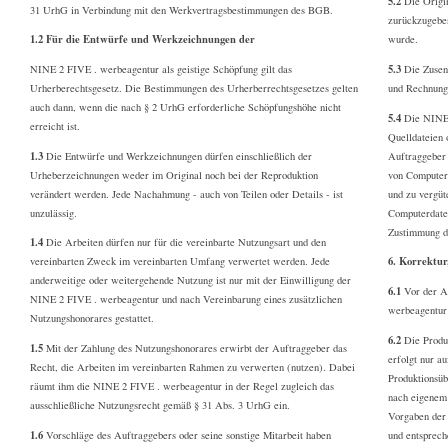
5.2
Die Origin
31 UrhG in Verbindung mit den Werkvertragsbestimmungen des BGB.
zurückzugeben
1.2 Für die Entwürfe und Werkzeichnungen der
wurde.
5.3
NINE 2 FIVE . werbeagentur als geistige Schöpfung gilt das
Die Zusen
Urherberechtsgesetz. Die Bestimmungen des Urherberrechtsgesetzes gelten
und Rechnung
auch dann, wenn die nach § 2 UrhG erforderliche Schöpfungshöhe nicht
5.4
Die NINE 2
erreicht ist.
Quelldateien 
1.3
Die Entwürfe und Werkzeichnungen dürfen einschließlich der
Auftraggeber
Urheberzeichnungen weder im Original noch bei der Reproduktion
von Computerd
verändert werden. Jede Nachahmung - auch von Teilen oder Details - ist
und zu vergü
unzulässig.
Computerdatei
Zustimmung d
1.4
Die Arbeiten dürfen nur für die vereinbarte Nutzungsart und den
6. Korrektu
vereinbarten Zweck im vereinbarten Umfang verwertet werden. Jede
anderweitige oder weitergehende Nutzung ist nur mit der Einwilligung der
6.1
Vor der Au
NINE 2 FIVE . werbeagentur und nach Vereinbarung eines zusätzlichen
werbeagentur
Nutzungshonorares gestattet.
6.2
Die Produ
1.5
Mit der Zahlung des Nutzungshonorares erwirbt der Auftraggeber das
erfolgt nur a
Recht, die Arbeiten im vereinbarten Rahmen zu verwerten (nutzen). Dabei
Produktionsüb
räumt ihm die NINE 2 FIVE . werbeagentur in der Regel zugleich das
nach eigenem 
ausschließliche Nutzungsrecht gemäß § 31 Abs. 3 UrhG ein.
Vorgaben der 
1.6
Vorschläge des Auftraggebers oder seine sonstige Mitarbeit haben
und entsprech